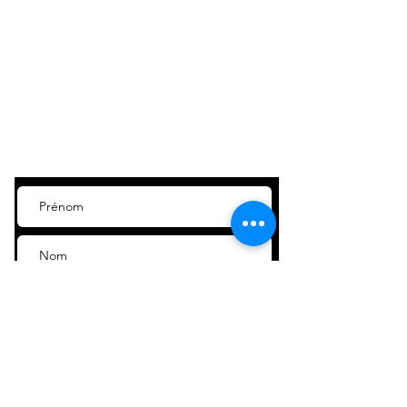
C-Fintech
Newsletter,
un briefing
contenant des informations et des
analyses pertinentes pour vous tenir
des développements du
au courant
marché
en Europe.
FinTech
Inscrivez-vous!
Je m'inscris