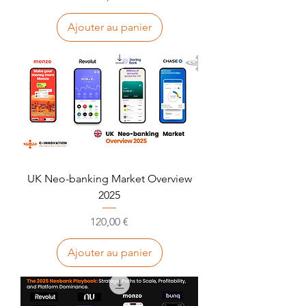
Ajouter au panier
UK Neo-banking Market Overview
2025
Prix
120,00 €
Ajouter au panier