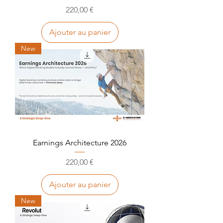
Prix
220,00 €
Ajouter au panier
New
Earnings Architecture 2026
Prix
220,00 €
Ajouter au panier
New