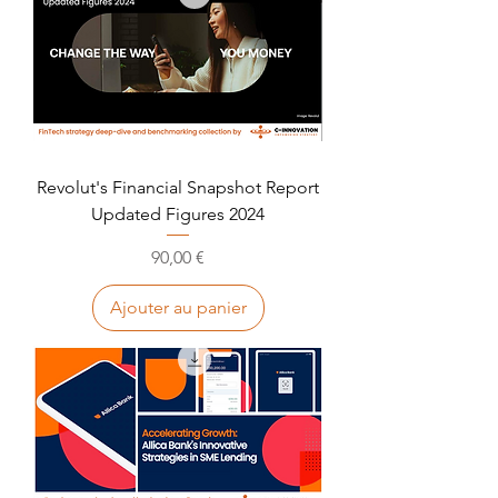
Revolut's Financial Snapshot Report
Updated Figures 2024
Prix
90,00 €
Ajouter au panier