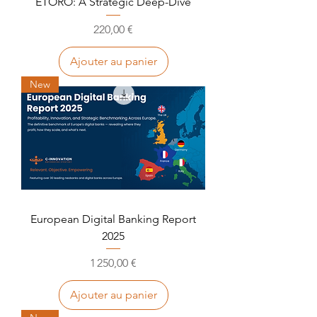
ETORO: A Strategic Deep-Dive
Prix
220,00 €
Ajouter au panier
New
European Digital Banking Report
2025
Prix
1 250,00 €
Ajouter au panier