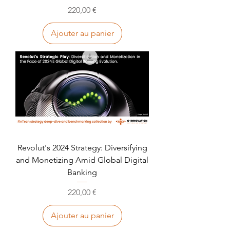
Prix
220,00 €
Ajouter au panier
Revolut's 2024 Strategy: Diversifying
and Monetizing Amid Global Digital
Banking
Prix
220,00 €
Ajouter au panier