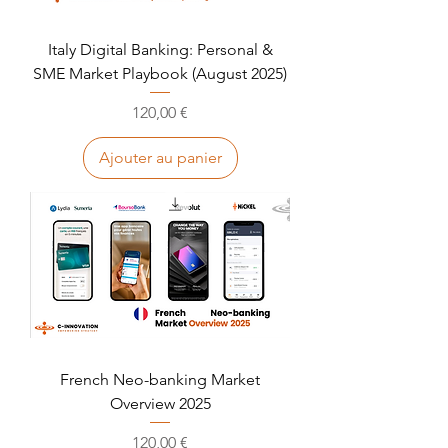
Italy Digital Banking: Personal &
SME Market Playbook (August 2025)
Prix
120,00 €
Ajouter au panier
French Neo-banking Market
Overview 2025
Prix
120,00 €