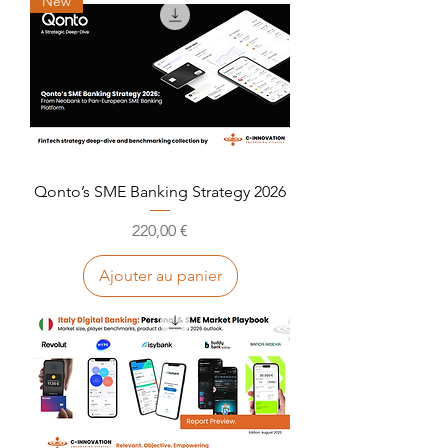
New
Qonto’s SME Banking Strategy 2026
Prix
220,00 €
Ajouter au panier